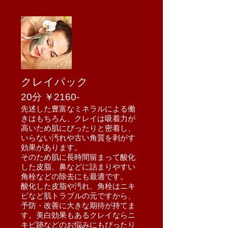
クレイパック
​20
分 ￥2160-
先述した豊富なミネラルによる働
きはもちろん、クレイは吸着力が
高いため肌にぴったりと密着し、
いらない汚れや古い角質を剥がす
効果があります。
そのため肌に長時間留まって酸化
した皮脂、鼻などに詰まりやすい
角栓などの除去にも最適です。
酸化した皮脂や汚れ、角栓はニキ
ビなど肌トラブルの元ですから、
予防・改善に大きな期待が持てま
す。美白効果もあるクレイならニ
キビ跡などのお悩みにもぴったり