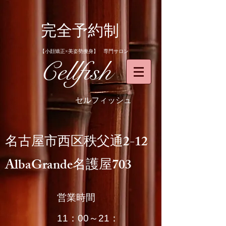
​完全予約制
​ 【小顔矯正×美姿勢痩身】 専門サロン
Cellfish
​セルフィッシュ
名古屋市西区秩父通2-12
​AlbaGrande名護屋703
営業時間
11：00～21：