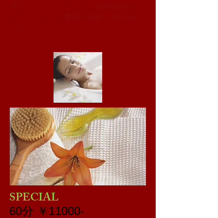
​ポイントクレンジング→お顔全体のク
レンジング→ご希望の施術→美容液パ
ック
SPECIAL
60分 ￥11000-