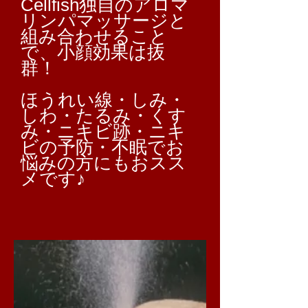
Cellfish独自のアロマ
リンパマッサージと
組み合わせること
で、小顔効果は抜
群！
ほうれい線・しみ・
しわ・たるみ・くす
み・ニキビ跡・ニキ
ビの予防・不眠でお
悩みの方にもおスス
メです♪