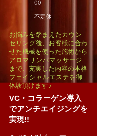
00
​不定休
お悩みを踏まえたカウン
セリング後、
お客様に合わ
せた機械を使った施術から
アロマリンパマッサージ
まで、
充実した内容の本格
フェイシャルエステを御
体験頂けます♪
VC・コラーゲン導入
でアンチエイジングを
実現!!