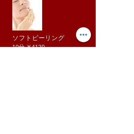
ソフトピーリング
​10
分 ￥4120-
ピーリングをすると古い角質と一
緒にメラニンを取り除くこともで
き、シミやニキビ跡を予防したり
薄くする効果が有り、古い角質を
取り除くことで肌を柔らかくし
て、化粧水など水分の浸透率を高
めて保湿効果をアップさせます。
正常なターンオーバーを促す働き
もあり、肌自体が持つうるおいも
アップします♪
​美容液としても使える、優しいグ
リコール酸配合美容液を使用した